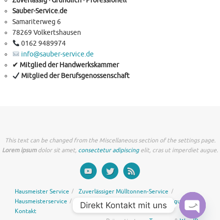
Zuverlässig · Gründlich · Professionell
Sauber-Service.de
Samariterweg 6
78269 Volkertshausen
0162 9489974
info@sauber-service.de
✔ Mitglied der Handwerkskammer
Mitglied der Berufsgenossenschaft
This text can be changed from the Miscellaneous section of the settings page.
Lorem ipsum
dolor sit amet,
consectetur adipiscing
elit, cras ut imperdiet augue.
Hausmeister Service
Zuverlässiger Mülltonnen-Service
Hausmeisterservice
Wohnungsreinigung
Fensterreinigung
Direkt Kontakt mit uns
Kontakt