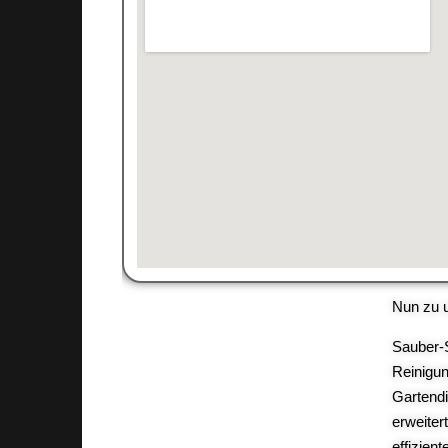
Nun zu 
Sauber-S
Reinigun
Gartendi
erweiter
effizien