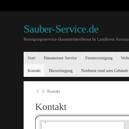
Sauber-Service.de
Reinigungsservice-Hausmeisterdienst In Landkreis Konst
Start
Hausmeister Service
Fensterreinigung
Wohn
Kontakt
Büroreinigung
Notdienst rund ums Gebäude
Kontakt
Kontakt